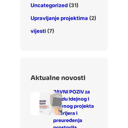
Uncategorized
(31)
Upravljanje projektima
(2)
vijesti
(7)
Aktualne novosti
JAVNI POZIV za
izradu idejnog i
glavnog projekta
interijera i
preuređenja
prostorija