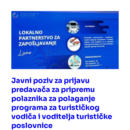
Javni poziv za prijavu
predavača za pripremu
polaznika za polaganje
programa za turističkog
vodiča i voditelja turističke
poslovnice