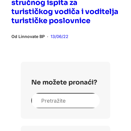
stručnog ispita za
turističkog vodiča i voditelja
turističke poslovnice
Od
Linnovate BP
13/06/22
•
Ne možete pronaći?
S
e
a
r
c