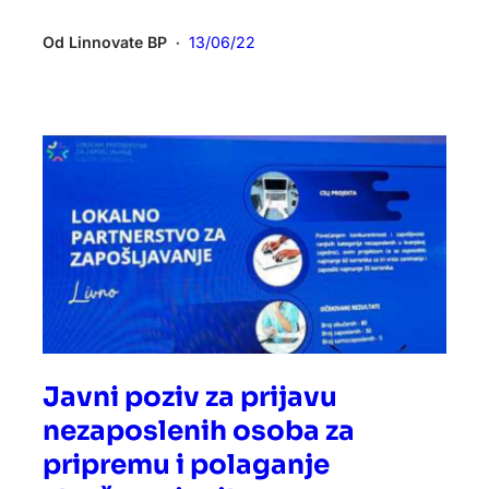
Od
Linnovate BP
13/06/22
•
Javni poziv za prijavu
nezaposlenih osoba za
pripremu i polaganje