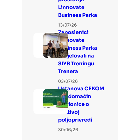
Linnovate
Business Parka
13/07/26
Zaposlenici
Linnovate
Business Parka
sudjelovali na
SIYB Treningu
Trenera
03/07/26
Ustanova CEKOM
3LJ domaćin
Radionice o
održivoj
poljoprivredi
30/06/26