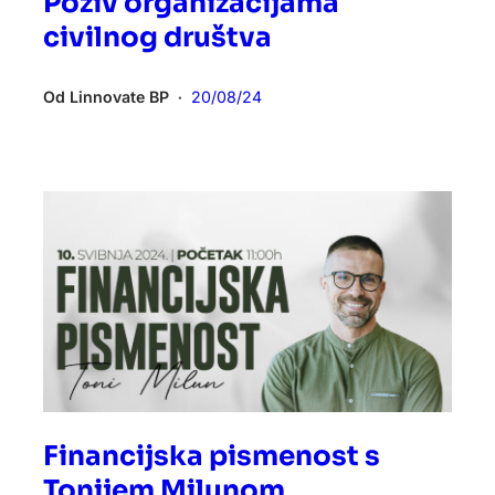
Poziv organizacijama
civilnog društva
Od
Linnovate BP
20/08/24
•
Financijska pismenost s
Tonijem Milunom