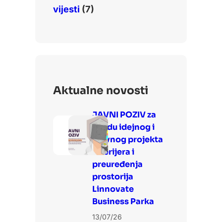
vijesti
(7)
Aktualne novosti
JAVNI POZIV za
izradu idejnog i
glavnog projekta
interijera i
preuređenja
prostorija
Linnovate
Business Parka
13/07/26