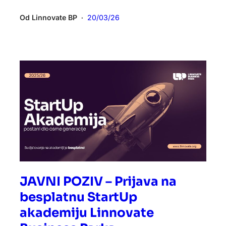
Od
Linnovate BP
20/03/26
•
JAVNI POZIV – Prijava na
besplatnu StartUp
akademiju Linnovate