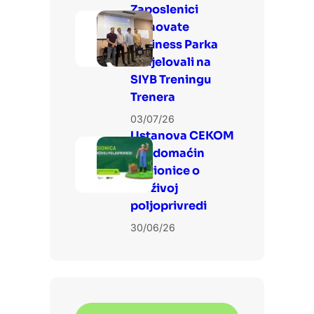
Zaposlenici
Linnovate
Business Parka
sudjelovali na
SIYB Treningu
Trenera
03/07/26
Ustanova CEKOM
3LJ domaćin
Radionice o
održivoj
poljoprivredi
30/06/26