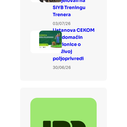
sudjelovali na
SIYB Treningu
Trenera
03/07/26
Ustanova CEKOM
3LJ domaćin
Radionice o
održivoj
poljoprivredi
30/06/26