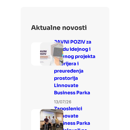
Aktualne novosti
JAVNI POZIV za
izradu idejnog i
glavnog projekta
interijera i
preuređenja
prostorija
Linnovate
Business Parka
13/07/26
Zaposlenici
Linnovate
Business Parka