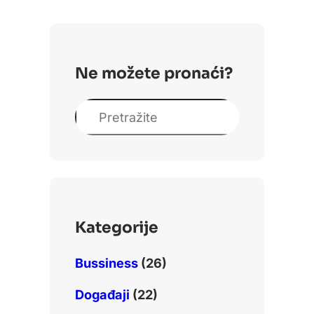
Ne možete pronaći?
S
e
a
r
c
h
Kategorije
Bussiness
(26)
Događaji
(22)