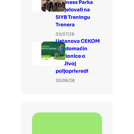
Business Parka
sudjelovali na
SIYB Treningu
Trenera
03/07/26
Ustanova CEKOM
3LJ domaćin
Radionice o
održivoj
poljoprivredi
30/06/26