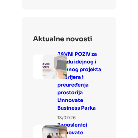
Aktualne novosti
JAVNI POZIV za
izradu idejnog i
glavnog projekta
interijera i
preuređenja
prostorija
Linnovate
Business Parka
13/07/26
Zaposlenici
Linnovate