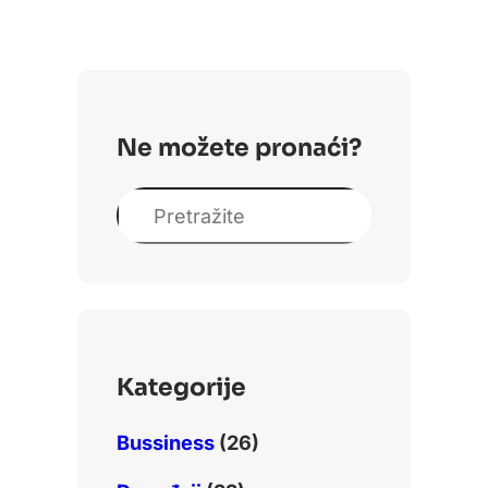
Ne možete pronaći?
S
e
a
r
c
h
Kategorije
Bussiness
(26)