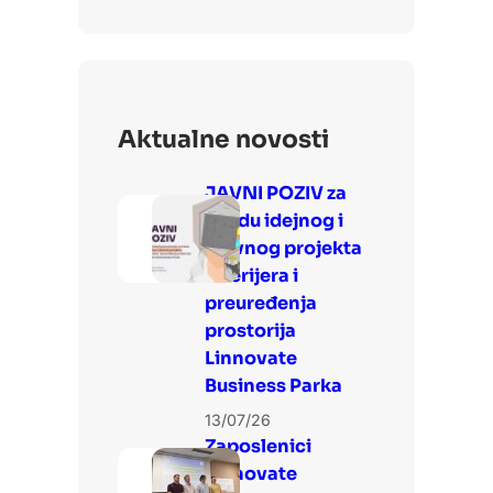
Aktualne novosti
JAVNI POZIV za
izradu idejnog i
glavnog projekta
interijera i
preuređenja
prostorija
Linnovate
Business Parka
13/07/26
Zaposlenici
Linnovate