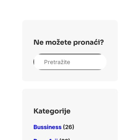
Ne možete pronaći?
S
e
a
r
c
h
Kategorije
Bussiness
(26)