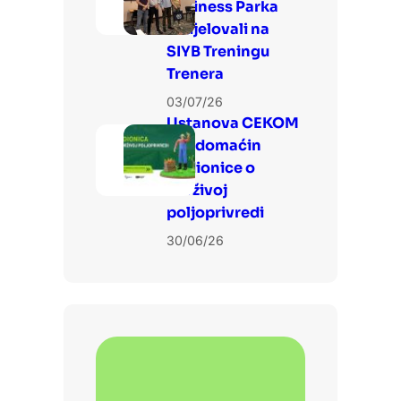
Business Parka
sudjelovali na
SIYB Treningu
Trenera
03/07/26
Ustanova CEKOM
3LJ domaćin
Radionice o
održivoj
poljoprivredi
30/06/26