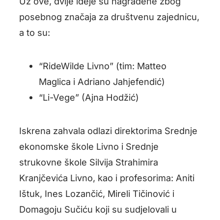
Uz ove, dvije ideje su nagrađene zbog
posebnog značaja za društvenu zajednicu,
a to su:
“RideWilde Livno” (tim: Matteo
Maglica i Adriano Jahjefendić)
“Li-Vege” (Ajna Hodžić)
Iskrena zahvala odlazi direktorima Srednje
ekonomske škole Livno i Srednje
strukovne škole Silvija Strahimira
Kranjčevića Livno, kao i profesorima: Aniti
Ištuk, Ines Lozančić, Mireli Tičinović i
Domagoju Sučiću koji su sudjelovali u