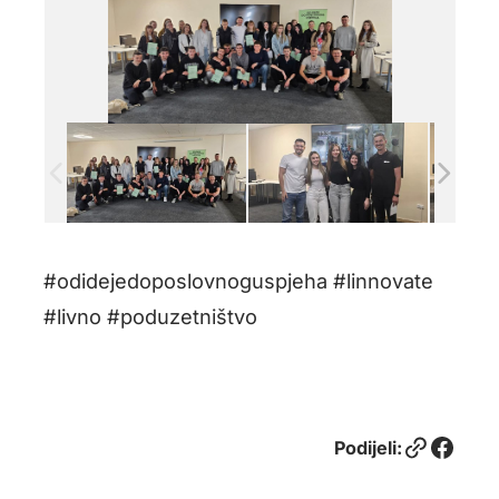
#odidejedoposlovnoguspjeha #linnovate
#livno #poduzetništvo
Link
Facebook
Podijeli: