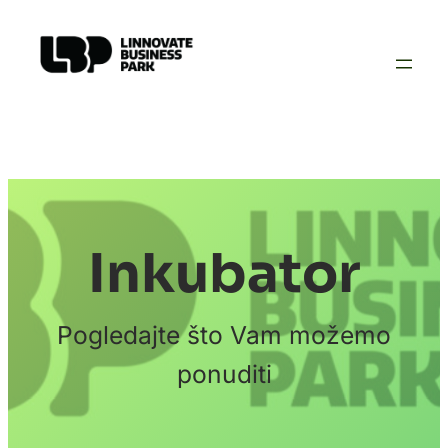
Inkubator
Pogledajte što Vam možemo
ponuditi